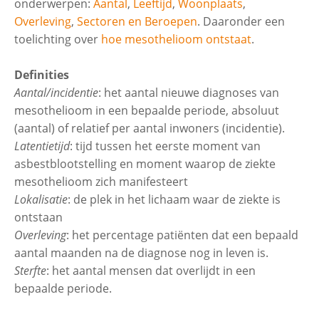
onderwerpen:
Aantal
,
Leeftijd
,
Woonplaats
,
Overleving
,
Sectoren en Beroepen
. Daaronder een
Beroepen met asbestblootstelling
Uitvouwe
toelichting over
hoe mesothelioom ontstaat
.
Definities
Bouw en Installatie
Aantal/incidentie
: het aantal nieuwe diagnoses van
mesothelioom in een bepaalde periode, absoluut
(aantal) of relatief per aantal inwoners (incidentie).
Scheepsbouw
Latentietijd
: tijd tussen het eerste moment van
asbestblootstelling en moment waarop de ziekte
Metaal, machinebouw en
mesothelioom zich manifesteert
elektrotechnische industrie
Lokalisatie
: de plek in het lichaam waar de ziekte is
ontstaan
Textiel-, hout-, confectie- en
Overleving
: het percentage patiënten dat een bepaald
papierindustrie
aantal maanden na de diagnose nog in leven is.
Sterfte
: het aantal mensen dat overlijdt in een
bepaalde periode.
Handel en Diensten