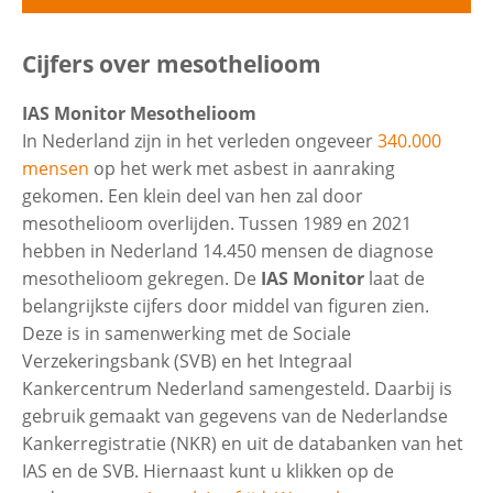
Uitvouwe
Cijfers over mesothelioom
Cijfers over mesothelioom
Contactgegevens
IAS Monitor Mesothelioom
Aantal
Uitvouwe
In Nederland zijn in het verleden ongeveer
340.000
Zoeken
mensen
op het werk met asbest in aanraking
gekomen. Een klein deel van hen zal door
Leeftijd
Internationale vergelijking
mesothelioom overlijden. Tussen 1989 en 2021
hebben in Nederland 14.450 mensen de diagnose
Woonplaats
Vergelijking sterfte en nieuwe
mesothelioom gekregen. De
IAS Monitor
laat de
diagnoses
belangrijkste cijfers door middel van figuren zien.
Deze is in samenwerking met de Sociale
Overleving
Verzekeringsbank (SVB) en het Integraal
Kankercentrum Nederland samengesteld. Daarbij is
Sectoren en beroepen
Uitvouwe
gebruik gemaakt van gegevens van de Nederlandse
Kankerregistratie (NKR) en uit de databanken van het
IAS en de SVB. Hiernaast kunt u klikken op de
Hoe ontstaat mesothelioom
Sectoren met asbestblootstelling