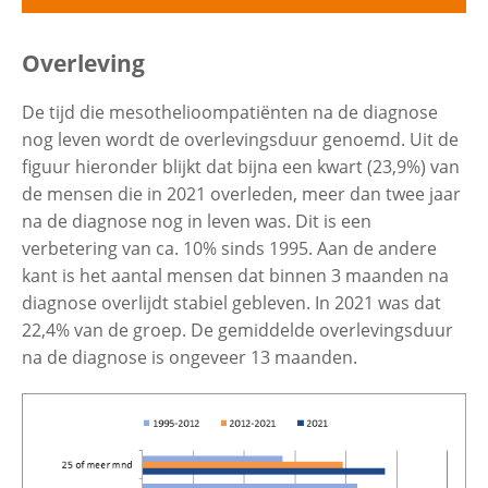
Uitvouwe
Cijfers over mesothelioom
Overleving
Contactgegevens
De tijd die mesothelioompatiënten na de diagnose
Aantal
Uitvouwe
nog leven wordt de overlevingsduur genoemd. Uit de
Zoeken
figuur hieronder blijkt dat bijna een kwart (23,9%) van
de mensen die in 2021 overleden, meer dan twee jaar
Leeftijd
Internationale vergelijking
na de diagnose nog in leven was. Dit is een
verbetering van ca. 10% sinds 1995. Aan de andere
Woonplaats
Vergelijking sterfte en nieuwe
kant is het aantal mensen dat binnen 3 maanden na
diagnoses
diagnose overlijdt stabiel gebleven. In 2021 was dat
22,4% van de groep. De gemiddelde overlevingsduur
Overleving
na de diagnose is ongeveer 13 maanden.
Sectoren en beroepen
Uitvouwe
Hoe ontstaat mesothelioom
Sectoren met asbestblootstelling