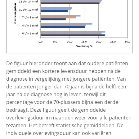
Beroepen met asbestblootstelling
Uitvouwe
Bouw en Installatie
Scheepsbouw
De figuur hieronder toont aan dat oudere patiënten
gemiddeld een kortere levensduur hebben na de
Metaal, machinebouw en
diagnose in vergelijking met jongere patiënten. Van
elektrotechnische industrie
de patiënten jonger dan 70 jaar is bijna de helft een
jaar na de diagnose nog in leven, terwijl dit
Textiel-, hout-, confectie- en
percentage voor de 70-plussers bijna een derde
papierindustrie
bedraagt. Deze figuur geeft de gemiddelde
overlevingsduur in maanden weer voor alle patiënten
tezamen. Het betreft statistische gemiddelden. De
Handel en Diensten
individuele overlevingsduur kan ook variëren