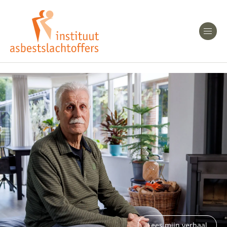
Heeft u Mesothelioom?
Men
Heeft u Asbestose?
Professionals
Bent u arts?
Asbest en Gezondheid
Bent u werkgever of verzekeraar?
Laatste nieuws
Onze organisatie
Veelgestelde vragen
Lees mijn verhaal