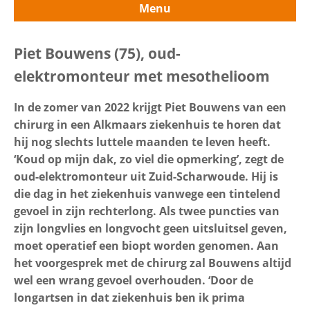
Menu
Contactgegevens
Uitvouwe
Slachtoffers in beeld
Piet Bouwens (75), oud-
elektromonteur met mesothelioom
Zoeken
Jacoba Geerts (77), oud-kleuterleidster
In de zomer van 2022 krijgt Piet Bouwens van een
met mesothelioom
chirurg in een Alkmaars ziekenhuis te horen dat
hij nog slechts luttele maanden te leven heeft.
Gerrit Kamp (69), oud-
‘Koud op mijn dak, zo viel die opmerking’, zegt de
onderhoudsmonteur met
oud-elektromonteur uit Zuid-Scharwoude. Hij is
mesothelioom
die dag in het ziekenhuis vanwege een tintelend
gevoel in zijn rechterlong. Als twee puncties van
zijn longvlies en longvocht geen uitsluitsel geven,
Freek Mombarg (70), oud-timmerman
moet operatief een biopt worden genomen. Aan
met mesothelioom
het voorgesprek met de chirurg zal Bouwens altijd
wel een wrang gevoel overhouden. ‘Door de
Joop van der Schild (80), oud-
longartsen in dat ziekenhuis ben ik prima
tegelzetter met asbestose