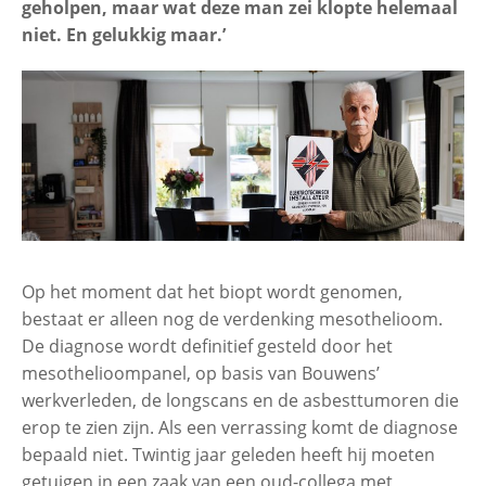
geholpen, maar wat deze man zei klopte helemaal
niet. En gelukkig maar.’
Frans Swanink (82), oud-
servicemonteur met mesothelioom
Piet Bouwens (75), oud-elektromonteur
met mesothelioom
Lex Buijs (88), oud-timmerman met
asbestose
Op het moment dat het biopt wordt genomen,
bestaat er alleen nog de verdenking mesothelioom.
Wim Timmermans (71), oud-
De diagnose wordt definitief gesteld door het
havenwerker met mesothelioom
mesothelioompanel, op basis van Bouwens’
werkverleden, de longscans en de asbesttumoren die
erop te zien zijn. Als een verrassing komt de diagnose
Harry Wolters, oud-hulpmonteur met
bepaald niet. Twintig jaar geleden heeft hij moeten
asbestose
getuigen in een zaak van een oud-collega met