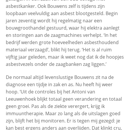
asbestkanker. Ook Bouwens zelf is tijdens zijn
Fred van Leeuwen, oud timmerman
loopbaan veelvuldig aan asbest blootgesteld. Begin
met mesothelioom
jaren zeventig wordt hij regelmatig naar een
bouwgroothandel gestuurd, waar hij elektra aanlegt
en storingen aan de zaagmachines verhelpt. ‘In het
bedrijf werden grote hoeveelheden asbesthoudend
materiaal verzaagd’, blikt hij terug. ‘Het is al ruim
vijftig jaar geleden, maar ik weet nog dat ik de hoopjes
asbestvezels onder de zaagbanken zag liggen.’
De normaal altijd levenslustige Bouwens zit na de
diagnose een tijdje in zak en as. Nu heeft hij weer
hoop. ‘Uit de controles bij het Antoni van
Leeuwenhoek blijkt totaal geen verandering en totaal
geen groei. Pas als de ziekte verergert, krijg ik
immuuntherapie. Maar zo lang als de uitslagen goed
zijn, blijft het bij monitoren. Er is tegen mij gezegd: je
kan best ergens anders aan overlijden. Dat klinkt cru,