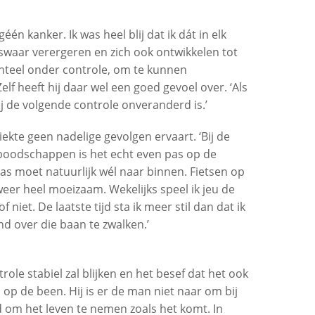
één kanker. Ik was heel blij dat ik dát in elk
liswaar verergeren en zich ook ontwikkelen tot
nteel onder controle, om te kunnen
elf heeft hij daar wel een goed gevoel over. ‘Als
ij de volgende controle onveranderd is.’
iekte geen nadelige gevolgen ervaart. ‘Bij de
 boodschappen is het echt even pas op de
e tas moet natuurlijk wél naar binnen. Fietsen op
 weer heel moeizaam. Wekelijks speel ik jeu de
 niet. De laatste tijd sta ik meer stil dan dat ik
d over die baan te zwalken.’
role stabiel zal blijken en het besef dat het ook
p de been. Hij is er de man niet naar om bij
rd om het leven te nemen zoals het komt. In