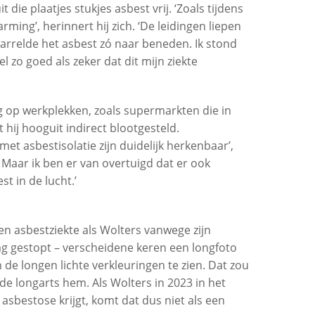
ie plaatjes stukjes asbest vrij. ‘Zoals tijdens
g’, herinnert hij zich. ‘De leidingen liepen
warrelde het asbest zó naar beneden. Ik stond
l zo goed als zeker dat dit mijn ziekte
 op werkplekken, zoals supermarkten die in
ij hooguit indirect blootgesteld.
met asbestisolatie zijn duidelijk herkenbaar’,
. Maar ik ben er van overtuigd dat er ook
t in de lucht.’
en asbestziekte als Wolters vanwege zijn
dag gestopt – verscheidene keren een longfoto
 de longen lichte verkleuringen te zien. Dat zou
e longarts hem. Als Wolters in 2023 in het
bestose krijgt, komt dat dus niet als een