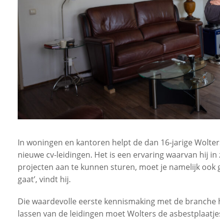
In woningen en kantoren helpt de dan 16-jarige Wolters
nieuwe cv-leidingen. Het is een ervaring waarvan hij in z
projecten aan te kunnen sturen, moet je namelijk ook g
gaat’, vindt hij.
Die waardevolle eerste kennismaking met de branche he
lassen van de leidingen moet Wolters de asbestplaatj