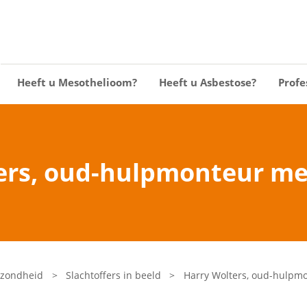
Heeft u Mesothelioom?
Heeft u Asbestose?
Profe
ers, oud-hulpmonteur me
ezondheid
>
Slachtoffers in beeld
>
Harry Wolters, oud-hulpm