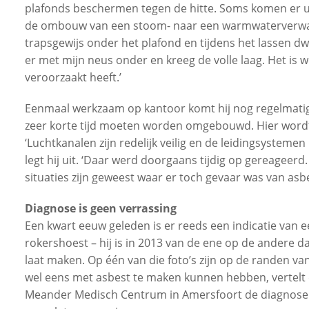
plafonds beschermen tegen de hitte. Soms komen er uit d
de ombouw van een stoom- naar een warmwaterverwarmin
trapsgewijs onder het plafond en tijdens het lassen d
er met mijn neus onder en kreeg de volle laag. Het is we
veroorzaakt heeft.’
Eenmaal werkzaam op kantoor komt hij nog regelmatig
zeer korte tijd moeten worden omgebouwd. Hier wordt h
‘Luchtkanalen zijn redelijk veilig en de leidingsystemen 
legt hij uit. ‘Daar werd doorgaans tijdig op gereageerd
situaties zijn geweest waar er toch gevaar was van asbes
Diagnose is geen verrassing
Een kwart eeuw geleden is er reeds een indicatie van e
rokershoest – hij is in 2013 van de ene op de andere 
laat maken. Op één van die foto’s zijn op de randen van
wel eens met asbest te maken kunnen hebben, vertelt d
Meander Medisch Centrum in Amersfoort de diagnose as