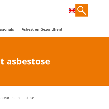
ssionals
Asbest en Gezondheid
t asbestose
onteur met asbestose