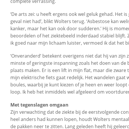
complete verrassing.
‘De arts zei: u heeft ergens ook wel geluk gehad. Het is g
geval niet had’, blikt Wolters terug. ‘Asbestose kan we
kanker, maar het kan ook door sudderen.’ Hij is mome
beoordelen of het ziektebeeld inderdaad stabiel blijft. Z
ik goed naar mijn lichaam luister, vermoed ik dat het b
‘Onveranderd’ betekent overigens niet dat hij van zijn z
minste of geringste inspanning zoals het doen van de
plaats maken. Er is een lift in mijn flat, maar die zwar
mijn elektrische fiets gaat redelijk. Het wandelen gaat
boules, waarbij je kunt kiezen of je heen en weer loopt of
loop. Ik heb het inmiddels wel afgeleerd om voortduren
Met tegenslagen omgaan
Zijn verwachting dat de ziekte bij de eerstvolgende cont
heel anders had kunnen lopen, houdt Wolters mentaal o
de pakken neer te zitten. Lang geleden heeft hij gelee