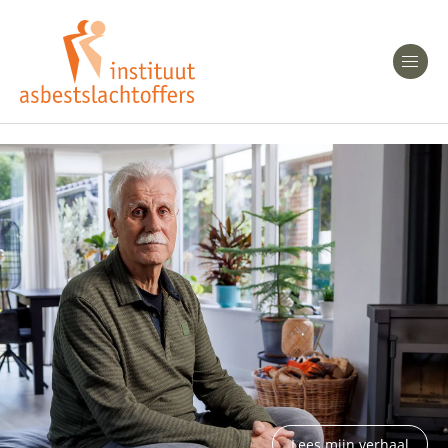
Heeft u Mesothelioom?
Men
Heeft u Asbestose?
Professionals
Bent u arts?
Asbest en Gezondheid
Bent u werkgever of verzekeraar?
Laatste nieuws
Onze organisatie
Veelgestelde vragen
Lees mijn verhaal