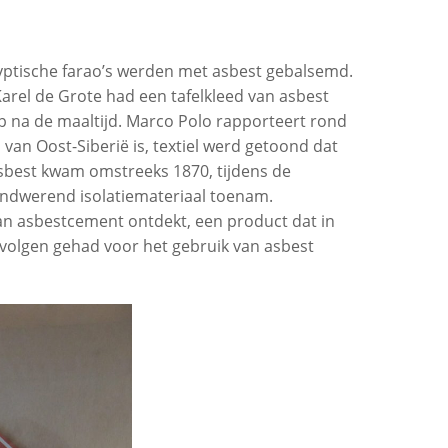
gyptische farao’s werden met asbest gebalsemd.
rel de Grote had een tafelkleed van asbest
ierp na de maaltijd. Marco Polo rapporteert rond
 van Oost-Siberië is, textiel werd getoond dat
sbest kwam omstreeks 1870, tijdens de
randwerend isolatiemateriaal toenam.
n asbestcement ontdekt, een product dat in
evolgen gehad voor het gebruik van asbest