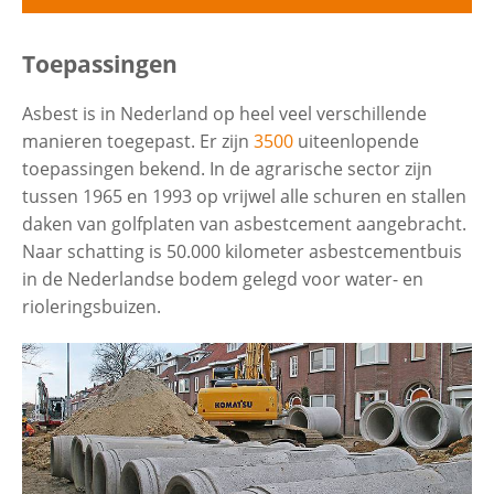
Uitvouwe
Gebruik van asbest
Toepassingen
Contactgegevens
Asbest is in Nederland op heel veel verschillende
Wereldwijd
manieren toegepast. Er zijn
3500
uiteenlopende
Zoeken
toepassingen bekend. In de agrarische sector zijn
tussen 1965 en 1993 op vrijwel alle schuren en stallen
Nederland
Uitvouwe
daken van golfplaten van asbestcement aangebracht.
Naar schatting is 50.000 kilometer asbestcementbuis
Toepassingen
in de Nederlandse bodem gelegd voor water- en
rioleringsbuizen.