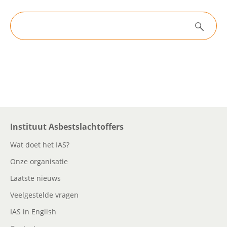
Filters
Contactgegevens
Zoeken
Nieuws
Zoeken
Algemene informatie
Instituut Asbestslachtoffers
Nieuwsarchief
Wat doet het IAS?
Onze organisatie
Laatste nieuws
Veelgestelde vragen
IAS in English