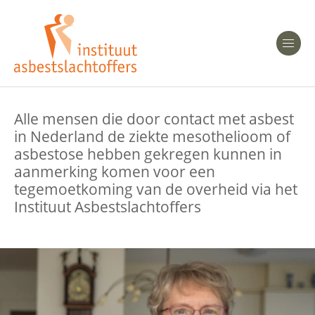
Heeft u Mesothelioom?
Men
Heeft u Asbestose?
Alle mensen die door contact met asbest
Professionals
in Nederland de ziekte mesothelioom of
asbestose hebben gekregen kunnen in
Bent u arts?
Asbest en Gezondheid
aanmerking komen voor een
tegemoetkoming van de overheid via het
Bent u werkgever of verzekeraar?
Instituut Asbestslachtoffers
Laatste nieuws
Onze organisatie
Veelgestelde vragen