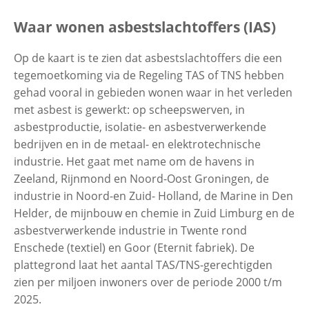
Uitvouwe
Home
Waar wonen asbestslachtoffers (IAS)
Contactgegevens
Op de kaart is te zien dat asbestslachtoffers die een
Waar wonen asbestslachtoffers (IAS)
tegemoetkoming via de Regeling TAS of TNS hebben
gehad vooral in gebieden wonen waar in het verleden
Zoeken
met asbest is gewerkt: op scheepswerven, in
asbestproductie, isolatie- en asbestverwerkende
bedrijven en in de metaal- en elektrotechnische
industrie. Het gaat met name om de havens in
Zeeland, Rijnmond en Noord-Oost Groningen, de
industrie in Noord-en Zuid- Holland, de Marine in Den
Helder, de mijnbouw en chemie in Zuid Limburg en de
asbestverwerkende industrie in Twente rond
Enschede (textiel) en Goor (Eternit fabriek). De
plattegrond laat het aantal TAS/TNS-gerechtigden
zien per miljoen inwoners over de periode 2000 t/m
2025.