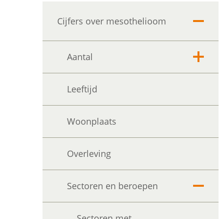
Cijfers over mesothelioom
Uitvo
Aantal
Uitvo
Leeftijd
Internationale vergelijking
Woonplaats
Vergelijking sterfte en
nieuwe diagnoses
Overleving
Sectoren en beroepen
Uitvo
Sectoren met