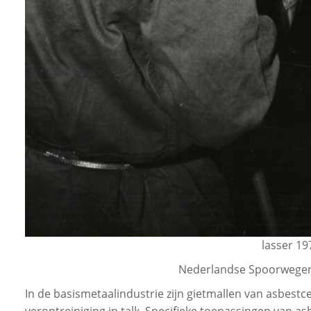
lasser 19
Nederlandse Spoorwegen
In de basismetaalindustrie zijn gietmallen van asbest
verontreiniging in talk. Specifieke toepassingen van as