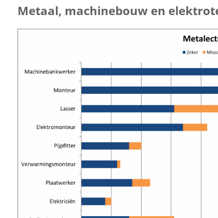
Metaal, machinebouw en elektrote
uwen
uwen
uwen