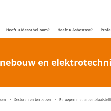
Heeft u Mesothelioom?
Heeft u Asbestose?
Profe
nebouw en elektrotechni
ioom
>
Sectoren en beroepen
>
Beroepen met asbestblootstell