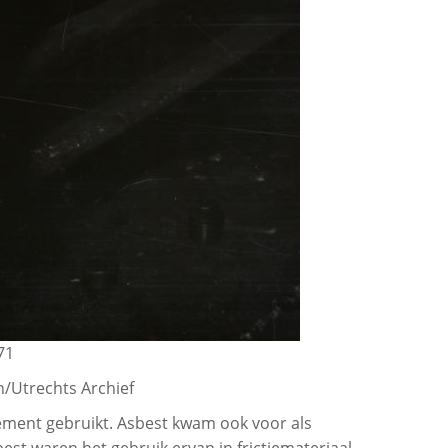
71
/Utrechts Archief
cement gebruikt. Asbest kwam ook voor als
best waren het gebruik ervan in frictiemateriaal