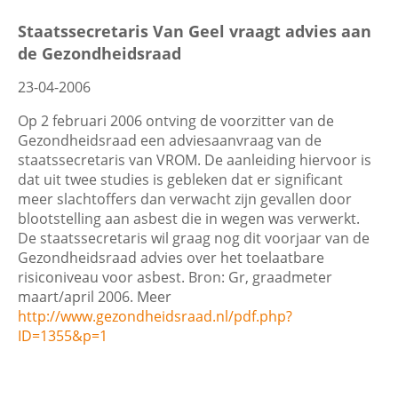
Filters
Staatssecretaris Van Geel vraagt advies aan
de Gezondheidsraad
Contactgegevens
23-04-2006
Datum
Zoeken
Op 2 februari 2006 ontving de voorzitter van de
Gezondheidsraad een adviesaanvraag van de
staatssecretaris van VROM. De aanleiding hiervoor is
dat uit twee studies is gebleken dat er significant
Trefwoord
meer slachtoffers dan verwacht zijn gevallen door
blootstelling aan asbest die in wegen was verwerkt.
De staatssecretaris wil graag nog dit voorjaar van de
Gezondheidsraad advies over het toelaatbare
risiconiveau voor asbest. Bron: Gr, graadmeter
Categorie
maart/april 2006. Meer
http://www.gezondheidsraad.nl/pdf.php?
ID=1355&p=1