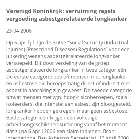
Wis filters
Filter
Verenigd Koninkrijk: verruiming regels
vergoeding asbestgerelateerde longkanker
23-04-2006
Op 6 april j.l. zijn de Britse “Social Security (Industrial
Injuries) (Prescribed Diseases) Regulations” voor een
uitkering wegens asbestgerelateerde longkanker
versoepeld. Dit door verdeling van de groep
asbestgerelateerde longkanker in twee categorieën.
De eerste categorie betreft mensen met longkanker
en asbestose die beroepsmatig direct of indirect met
asbest in aanraking zijn geweest. De tweede categorie
omvat mensen met zgn. hoog-risicoberoepen, zoals
isoleerders, die intensief aan asbest zijn blootgesteld,
longkanker hebben gekregen, maar geen asbestose.
Beide categorieën krijgen een volledige
arbeidsongeschiktheidsuitkering vanaf het moment
dat zij na 6 april 2006 een claim indienen. Bron:
International Ban Asbestos Secretariat, 13 april 2006.