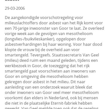
29-03-2006
De aangekondigde voorschotregeling voor
milieuslachtoffers door asbest van het Rijk komt voor
een 70-jarige inwoonster van Goor te laat. Ze overleed
vorige week aan de gevolgen van mesothelioom
(longvlies-/buikvlieskanker), opgelopen door
asbestverhardingen bij haar woning. Voor haar dood
klopte de vrouw bij de overheid aan voor
smartengeld. Tevergeefs. Staatssecretaris Van Geel
(milieu) deed ruim een maand geleden, tijdens een
werkbezoek in Goor, de toezegging dat het rijk
smartengeld gaat voorschieten aan inwoners van
Goor en omgeving die mesothelioom hebben
gekregen door asbest in het milieu. Dit naar
aanleiding van een onderzoek waaruit bleek dat
onder inwoners van Goor veel meer mesothelioom
voorkomt dan elders in Nederland, ook bij mensen
die niet in de plaatselijke Eternit-fabriek hebben
gewerkt. Van Geel meldde toen ook dat de regeling