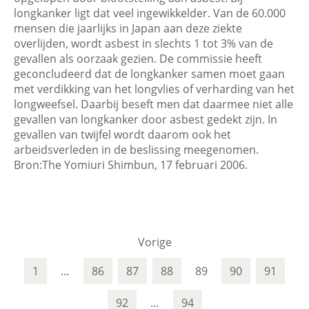
longkanker ligt dat veel ingewikkelder. Van de 60.000
mensen die jaarlijks in Japan aan deze ziekte
overlijden, wordt asbest in slechts 1 tot 3% van de
gevallen als oorzaak gezien. De commissie heeft
geconcludeerd dat de longkanker samen moet gaan
met verdikking van het longvlies of verharding van het
longweefsel. Daarbij beseft men dat daarmee niet alle
gevallen van longkanker door asbest gedekt zijn. In
gevallen van twijfel wordt daarom ook het
arbeidsverleden in de beslissing meegenomen.
Bron:The Yomiuri Shimbun, 17 februari 2006.
Vorige
1
…
86
87
88
89
90
91
92
…
94