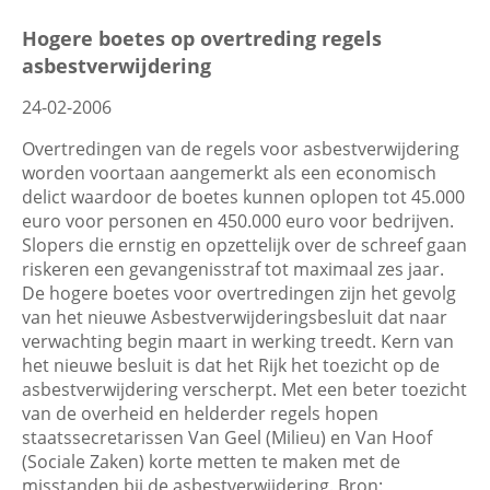
Filters
Hogere boetes op overtreding regels
asbestverwijdering
Contactgegevens
24-02-2006
Datum
Zoeken
Overtredingen van de regels voor asbestverwijdering
worden voortaan aangemerkt als een economisch
delict waardoor de boetes kunnen oplopen tot 45.000
euro voor personen en 450.000 euro voor bedrijven.
Trefwoord
Slopers die ernstig en opzettelijk over de schreef gaan
riskeren een gevangenisstraf tot maximaal zes jaar.
De hogere boetes voor overtredingen zijn het gevolg
van het nieuwe Asbestverwijderingsbesluit dat naar
verwachting begin maart in werking treedt. Kern van
Categorie
het nieuwe besluit is dat het Rijk het toezicht op de
asbestverwijdering verscherpt. Met een beter toezicht
van de overheid en helderder regels hopen
staatssecretarissen Van Geel (Milieu) en Van Hoof
(Sociale Zaken) korte metten te maken met de
misstanden bij de asbestverwijdering. Bron: