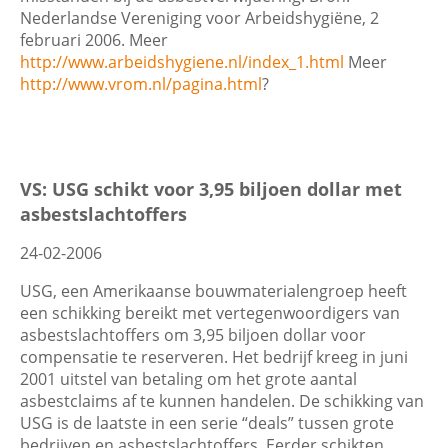
Wis filters
Filter
Nederlandse Vereniging voor Arbeidshygiëne, 2
februari 2006. Meer
http://www.arbeidshygiene.nl/index_1.html
Meer
http://www.vrom.nl/pagina.html
?
VS: USG schikt voor 3,95 biljoen dollar met
asbestslachtoffers
24-02-2006
USG, een Amerikaanse bouwmaterialengroep heeft
een schikking bereikt met vertegenwoordigers van
asbestslachtoffers om 3,95 biljoen dollar voor
compensatie te reserveren. Het bedrijf kreeg in juni
2001 uitstel van betaling om het grote aantal
asbestclaims af te kunnen handelen. De schikking van
USG is de laatste in een serie “deals” tussen grote
bedrijven en asbestslachtoffers. Eerder schikten