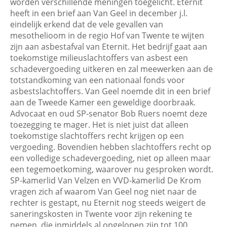
worden verschillende meningen toegelicht. Eternit
heeft in een brief aan Van Geel in december j.l.
eindelijk erkend dat de vele gevallen van
mesothelioom in de regio Hof van Twente te wijten
zijn aan asbestafval van Eternit. Het bedrijf gaat aan
toekomstige milieuslachtoffers van asbest een
schadevergoeding uitkeren en zal meewerken aan de
totstandkoming van een nationaal fonds voor
asbestslachtoffers. Van Geel noemde dit in een brief
aan de Tweede Kamer een geweldige doorbraak.
Advocaat en oud SP-senator Bob Ruers noemt deze
toezegging te mager. Het is niet juist dat alleen
toekomstige slachtoffers recht krijgen op een
vergoeding. Bovendien hebben slachtoffers recht op
een volledige schadevergoeding, niet op alleen maar
een tegemoetkoming, waarover nu gesproken wordt.
SP-kamerlid Van Velzen en VVD-kamerlid De Krom
vragen zich af waarom Van Geel nog niet naar de
rechter is gestapt, nu Eternit nog steeds weigert de
saneringskosten in Twente voor zijn rekening te
nemen, die inmiddels al opgelopen zijn tot 100