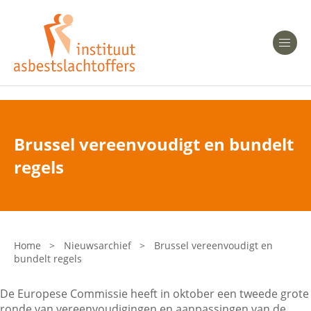
Heeft u Mesothelioom?
Men
Heeft u Asbestose?
Professionals
Brussel vereenvoudigt en bundelt
Bent u arts?
regels
Asbest en Gezondheid
Bent u werkgever of verzekeraar?
Laatste nieuws
Home
>
Nieuwsarchief
>
Brussel vereenvoudigt en
bundelt regels
Onze organisatie
De Europese Commissie heeft in oktober een tweede grote
Veelgestelde vragen
ronde van vereenvoudigingen en aanpassingen van de