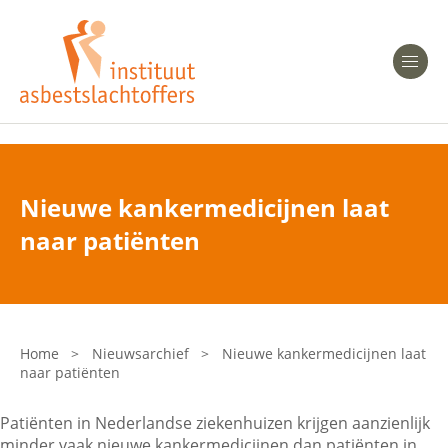
Heeft u Mesothelioom?
Men
Heeft u Asbestose?
Professionals
Nieuwe kankermedicijnen laat
Bent u arts?
naar patiënten
Asbest en Gezondheid
Bent u werkgever of verzekeraar?
Laatste nieuws
Home
>
Nieuwsarchief
>
Nieuwe kankermedicijnen laat
naar patiënten
Onze organisatie
Patiënten in Nederlandse ziekenhuizen krijgen aanzienlijk
Veelgestelde vragen
minder vaak nieuwe kankermedicijnen dan patiënten in