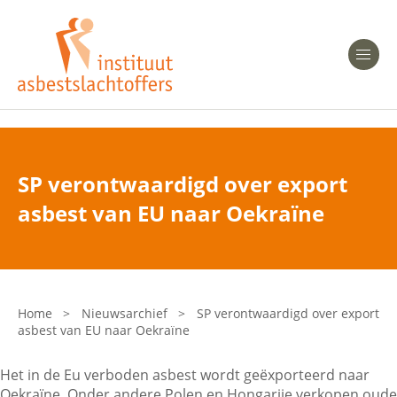
Heeft u Mesothelioom?
Men
Heeft u Asbestose?
Professionals
SP verontwaardigd over export
Bent u arts?
asbest van EU naar Oekraïne
Asbest en Gezondheid
Bent u werkgever of verzekeraar?
Laatste nieuws
Home
>
Nieuwsarchief
>
SP verontwaardigd over export
asbest van EU naar Oekraïne
Onze organisatie
Het in de Eu verboden asbest wordt geëxporteerd naar
Veelgestelde vragen
Oekraïne. Onder andere Polen en Hongarije verkopen oude