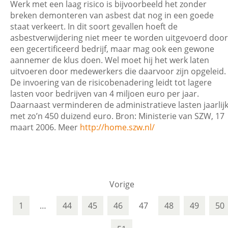
Werk met een laag risico is bijvoorbeeld het zonder
breken demonteren van asbest dat nog in een goede
staat verkeert. In dit soort gevallen hoeft de
asbestverwijdering niet meer te worden uitgevoerd door
een gecertificeerd bedrijf, maar mag ook een gewone
aannemer de klus doen. Wel moet hij het werk laten
uitvoeren door medewerkers die daarvoor zijn opgeleid.
De invoering van de risicobenadering leidt tot lagere
lasten voor bedrijven van 4 miljoen euro per jaar.
Daarnaast verminderen de administratieve lasten jaarlij
met zo’n 450 duizend euro. Bron: Ministerie van SZW, 17
maart 2006. Meer
http://home.szw.nl/
Vorige
1
…
44
45
46
47
48
49
50