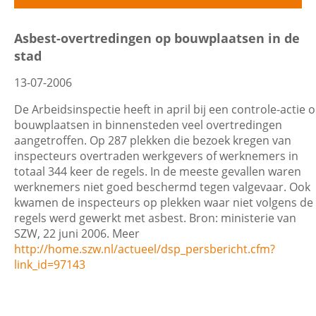
Filters
Asbest-overtredingen op bouwplaatsen in de
Contactgegevens
stad
13-07-2006
Datum
Zoeken
De Arbeidsinspectie heeft in april bij een controle-actie 
bouwplaatsen in binnensteden veel overtredingen
aangetroffen. Op 287 plekken die bezoek kregen van
inspecteurs overtraden werkgevers of werknemers in
Trefwoord
totaal 344 keer de regels. In de meeste gevallen waren
werknemers niet goed beschermd tegen valgevaar. Ook
kwamen de inspecteurs op plekken waar niet volgens de
regels werd gewerkt met asbest. Bron: ministerie van
SZW, 22 juni 2006. Meer
Categorie
http://home.szw.nl/actueel/dsp_persbericht.cfm?
link_id=97143