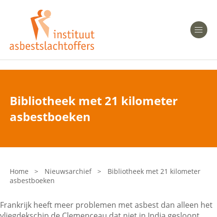
Heeft u Mesothelioom?
Men
Heeft u Asbestose?
Professionals
Bibliotheek met 21 kilometer
Bent u arts?
asbestboeken
Asbest en Gezondheid
Bent u werkgever of verzekeraar?
Laatste nieuws
Home
>
Nieuwsarchief
>
Bibliotheek met 21 kilometer
asbestboeken
Onze organisatie
Frankrijk heeft meer problemen met asbest dan alleen het
Veelgestelde vragen
vliegdekschip de Clemenceau dat niet in India gesloopt