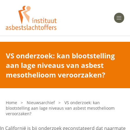
Heeft u Mesothelioom?
Men
Heeft u Asbestose?
Professionals
VS onderzoek: kan blootstelling
aan lage niveaus van asbest
Bent u arts?
Asbest en Gezondheid
mesothelioom veroorzaken?
Bent u werkgever of verzekeraar?
Laatste nieuws
Home
>
Nieuwsarchief
>
VS onderzoek: kan
blootstelling aan lage niveaus van asbest mesothelioom
Onze organisatie
veroorzaken?
In Californië is bij onderzoek geconstateerd dat naarmate
Veelgestelde vragen