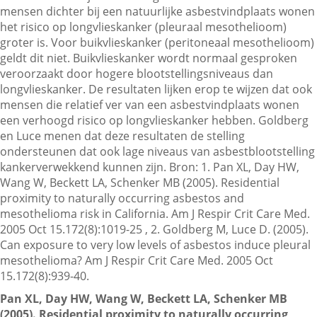
mensen dichter bij een natuurlijke asbestvindplaats wonen
het risico op longvlieskanker (pleuraal mesothelioom)
groter is. Voor buikvlieskanker (peritoneaal mesothelioom)
Contactgegevens
geldt dit niet. Buikvlieskanker wordt normaal gesproken
veroorzaakt door hogere blootstellingsniveaus dan
longvlieskanker. De resultaten lijken erop te wijzen dat ook
Zoeken
mensen die relatief ver van een asbestvindplaats wonen
een verhoogd risico op longvlieskanker hebben. Goldberg
en Luce menen dat deze resultaten de stelling
ondersteunen dat ook lage niveaus van asbestblootstelling
kankerverwekkend kunnen zijn. Bron: 1. Pan XL, Day HW,
Wang W, Beckett LA, Schenker MB (2005). Residential
proximity to naturally occurring asbestos and
mesothelioma risk in California. Am J Respir Crit Care Med.
2005 Oct 15.172(8):1019-25 , 2. Goldberg M, Luce D. (2005).
Can exposure to very low levels of asbestos induce pleural
mesothelioma? Am J Respir Crit Care Med. 2005 Oct
15.172(8):939-40.
Pan XL, Day HW, Wang W, Beckett LA, Schenker MB
(2005). Residential proximity to naturally occurring