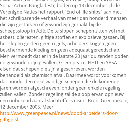
Social Action Bangladesh) boden op 13 december j.l. de
Verenigde Naties het rapport “End of life ships” aan met
het schrikbarende verhaal van meer dan honderd mensen
Contactgegevens
die zijn gestorven of gewond zijn geraakt bij de
scheepssloop in Azië. De te slopen schepen zitten vol met
asbest, olieresten, giftige stoffen en explosieve gassen. Bij
Zoeken
het slopen gelden geen regels, arbeiders krijgen geen
beschermende kleding en geen adequaat gereedschap.
Men vermoedt dat er in de laatste 20 jaar duizenden doden
en gewonden zijn gevallen. Greenpeace, FIHD en YPSA
eisen dat schepen die zijn afgeschreven, worden
behandeld als chemisch afval. Daarmee wordt voorkomen
dat honderden enkelwandige schepen die de komende
jaren worden afgeschreven, onder geen enkele regeling
zullen vallen. Zonder regeling zal de sloop ervan opnieuw
een onbekend aantal slachtoffers eisen. Bron: Greenpeace,
12 december 2005. Meer
http://www.greenpeace.nl/news/dood-arbeiders-door-
giftige-sl