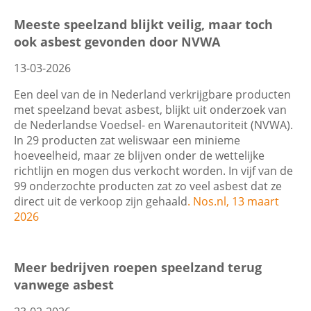
Filters
Meeste speelzand blijkt veilig, maar toch
ook asbest gevonden door NVWA
Contactgegevens
13-03-2026
Datum
Zoeken
Een deel van de in Nederland verkrijgbare producten
met speelzand bevat asbest, blijkt uit onderzoek van
de Nederlandse Voedsel- en Warenautoriteit (NVWA).
In 29 producten zat weliswaar een minieme
Trefwoord
hoeveelheid, maar ze blijven onder de wettelijke
richtlijn en mogen dus verkocht worden. In vijf van de
99 onderzochte producten zat zo veel asbest dat ze
direct uit de verkoop zijn gehaald
. Nos.nl, 13 maart
2026
Categorie
Meer bedrijven roepen speelzand terug
vanwege asbest