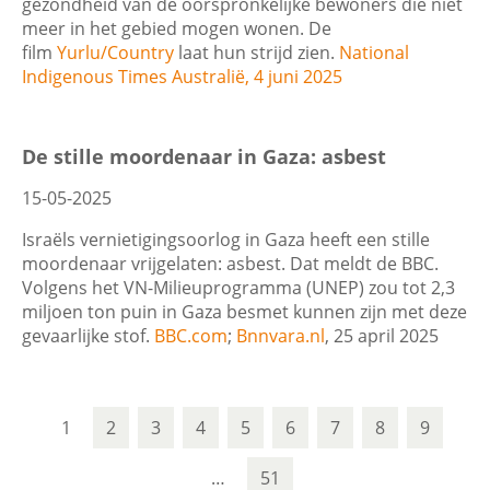
gezondheid van de oorspronkelijke bewoners die niet
meer in het gebied mogen wonen. De
film
Yurlu/Country
laat hun strijd zien.
National
Indigenous Times Australië, 4 juni 2025
De stille moordenaar in Gaza: asbest
15-05-2025
Israëls vernietigingsoorlog in Gaza heeft een stille
moordenaar vrijgelaten: asbest. Dat meldt de BBC.
Volgens het VN-Milieuprogramma (UNEP) zou tot 2,3
miljoen ton puin in Gaza besmet kunnen zijn met deze
gevaarlijke stof.
BBC.com
;
Bnnvara.nl
, 25 april 2025
1
2
3
4
5
6
7
8
9
…
51