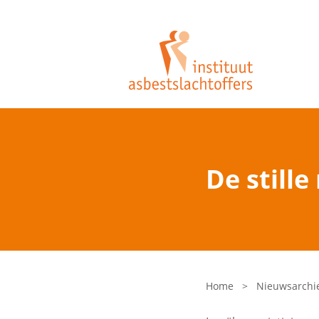
De still
Home
>
Nieuwsarchi