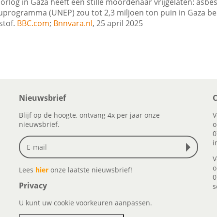
oorlog in Gaza heeft een stille moordenaar vrijgelaten: asbe
uprogramma (UNEP) zou tot 2,3 miljoen ton puin in Gaza b
stof.
BBC.com
;
Bnnvara.nl
, 25 april 2025
Nieuwsbrief
C
Blijf op de hoogte, ontvang 4x per jaar onze
V
nieuwsbrief.
o
0
i
V
o
Lees
hier
onze laatste nieuwsbrief!
0
Privacy
s
U kunt uw cookie voorkeuren aanpassen.