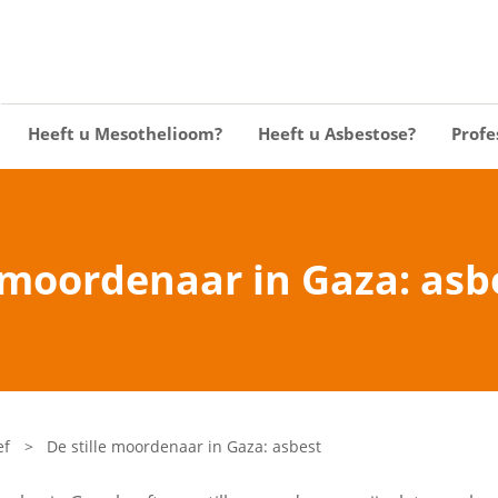
Heeft u Mesothelioom?
Heeft u Asbestose?
Profe
e moordenaar in Gaza: asb
ef
>
De stille moordenaar in Gaza: asbest