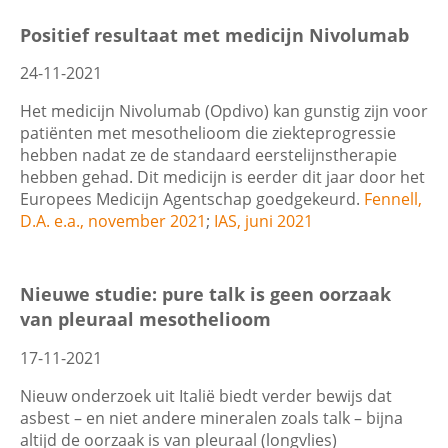
Filters
Positief resultaat met medicijn Nivolumab
Contactgegevens
24-11-2021
Datum
Het medicijn Nivolumab (Opdivo) kan gunstig zijn voor
patiënten met mesothelioom die ziekteprogressie
Zoeken
hebben nadat ze de standaard eerstelijnstherapie
hebben gehad. Dit medicijn is eerder dit jaar door het
Europees Medicijn Agentschap goedgekeurd.
Fennell,
Trefwoord
D.A. e.a., november 2021
;
IAS, juni 2021
Nieuwe studie: pure talk is geen oorzaak
van pleuraal mesothelioom
Categorie
17-11-2021
Nieuw onderzoek uit Italië biedt verder bewijs dat
asbest – en niet andere mineralen zoals talk – bijna
altijd de oorzaak is van pleuraal (longvlies)