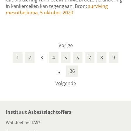
in kankercellen kan tegengaan. Bron:
surviving
mesothelioma, 5 oktober 2020
Vorige
1
2
3
4
5
6
7
8
9
…
36
Volgende
Instituut Asbestslachtoffers
Wat doet het IAS?