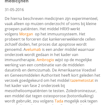
medicijnen
31-05-2016
De hierna beschreven medicijnen zijn experimenteel,
vaak alleen op muizen onderzocht of soms bij kleine
groepen patiënten. Het middel HRX9 werkt
volgens
Morgan
op het immuunsysteem. Het
probeert te forceren dat kankerverwekkende cellen
zichzelf doden, het proces dat apoptose wordt
genoemd. A
velumab
is een ander middel waarnaar
onderzoek wordt gedaan in het kader van
immuuntherapie.
Ambrogio
wijst op de mogelijke
werking van een combinatie van de middelen
dasatinib en demcizumab. De Amerikaanse Voedsel
en Geneesmiddelen Authoriteit heeft kort geleden het
verzoek goedgekeurd om het middel
tazemetostat
in
het kader van fase 2 onderzoek bij
mesothelioompatiënten te testen. Zoledroninezuur,
een middel dat tegen osteoporose (botontkalking)
wordt gebruikt, zou volgens
Tada
mogelijk ook tegen