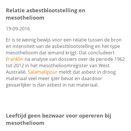
Filters
Relatie asbestblootstelling en
mesothelioom
Contactgegevens
19-09-2016
Datum
Zoeken
Er is te weinig bewijs voor een relatie tussen de bron
en intensiteit van de asbestblootstelling en het type
mesothelioom dat iemand krijgt. Dat concludeert
Franklin
na analyse van dossiers over de periode 1962
Trefwoord
tot 2012 in het mesothelioomregister van West
Australië.
Salamatipour
meldt dat asbest in droog
materiaal veel meer ijzer bevat en daardoor
gevaarlijker is dan asbest in nat materiaal.
Categorie
Leeftijd geen bezwaar voor opereren bij
mesothelioom