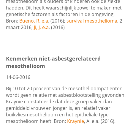
mesothelioom als ouders of kinderen ook de ziekte
hadden. Dit heeft waarschijnlijk zowel te maken met
genetische factoren als factoren in de omgeving.
Bron:
Bueno, R. e.a
. (2016);
survival mesothelioma
, 2
maart 2016;
Ji, J. e.a
. (2016)
Kenmerken niet-asbestgerelateerd
mesothelioom
14-06-2016
Bij 10 tot 20 procent van de mesothelioompatiënten
wordt geen relatie met asbestblootstelling gevonden.
Kraynie constateerde dat deze groep vaker dan
gemiddeld vrouw en jonger is, en relatief vaker
buikvliesmesothelioom en het epitheliale type
mesothelioom heeft. Bron:
Kraynie
, A. e.a. (2016).