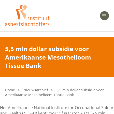
Heeft u Mesothelioom?
Men
Heeft u Asbestose?
Professionals
5,5 mln dollar subsidie voor
Amerikaanse Mesothelioom
Bent u arts?
Asbest en Gezondheid
Tissue Bank
Bent u werkgever of verzekeraar?
Laatste nieuws
Home
>
Nieuwsarchief
>
5,5 mln dollar subsidie voor
Amerikaanse Mesothelioom Tissue Bank
Onze organisatie
Het Amerikaanse National Institute for Occupational Safety
Veelgestelde vragen
and Health (NIOSH) kent voor vijf jaar (tot 2021) 5,5 mln