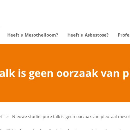
Heeft u Mesothelioom?
Heeft u Asbestose?
Profe
talk is geen oorzaak van 
ef
>
Nieuwe studie: pure talk is geen oorzaak van pleuraal meso