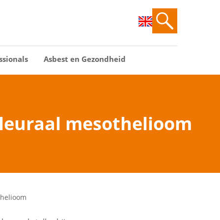
ssionals
Asbest en Gezondheid
pleuraal mesothelioom
thelioom