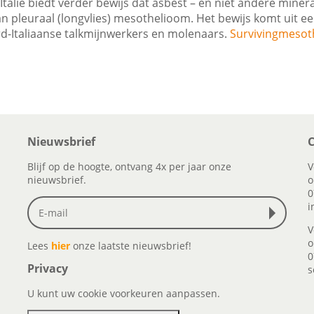
talië biedt verder bewijs dat asbest – en niet andere mineral
van pleuraal (longvlies) mesothelioom. Het bewijs komt uit ee
d-Italiaanse talkmijnwerkers en molenaars.
Survivingmesot
Nieuwsbrief
C
Blijf op de hoogte, ontvang 4x per jaar onze
V
nieuwsbrief.
o
0
i
V
o
Lees
hier
onze laatste nieuwsbrief!
0
Privacy
s
U kunt uw cookie voorkeuren aanpassen.