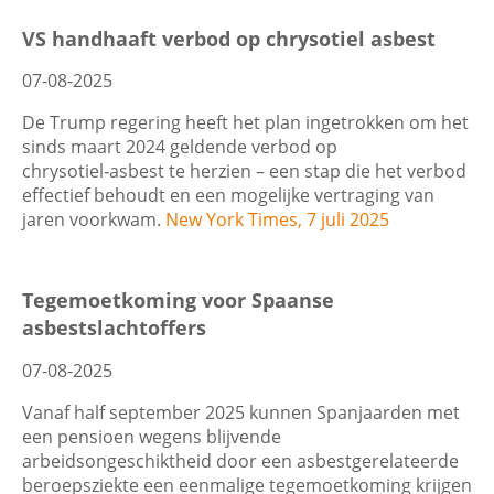
Filters
VS handhaaft verbod op chrysotiel asbest
Contactgegevens
07-08-2025
Datum
De Trump regering heeft het plan ingetrokken om het
sinds maart 2024 geldende verbod op
Zoeken
chrysotiel‑asbest te herzien – een stap die het verbod
effectief behoudt en een mogelijke vertraging van
jaren voorkwam.
New York Times, 7 juli 2025
Trefwoord
Tegemoetkoming voor Spaanse
asbestslachtoffers
Categorie
07-08-2025
Vanaf half september 2025 kunnen Spanjaarden met
een pensioen wegens blijvende
arbeidsongeschiktheid door een asbestgerelateerde
beroepsziekte een eenmalige tegemoetkoming krijgen