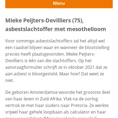
Menu
Contactgegevens
Uitvouwe
Meer persoonlijke verhalen
Mieke Peijters-Devilliers (75),
asbestslachtoffer met mesothelioom
Zoeken
Ferry Berges (75), asbestslachtoffer
Voor sommige asbestslachtoffers zal het altijd wel
met mesothelioom
een raadsel blijven waar en wanneer de blootstelling
precies heeft plaatsgevonden. Mieke Peijters-
Henny Markenhof (76),
Devilliers is één van die slachtoffers. Op het
asbestslachtoffer met mesothelioom
aanvraagformulier schrijft ze in oktober 2021 dat ze
aan asbest is blootgesteld. Maar hoe? Dat weet ze
niet.
Ab Sanderse (88), asbestslachtoffer
met asbestose
De geboren Amsterdamse woonde het grootste deel
van haar leven in Zuid-Afrika. Vlak na de oorlog
Bas Bol (68), asbestslachtoffer met
vertrok ze met haar ouders naar Pretoria. Ze werkte
asbestose
vrijwel haar gehele loopbaan als calculator en haar