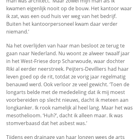
man was architect. ‘Maar zowel mijn man als ik
kwamen eigenlijk nooit op de bouw. Het kantoor waar
Piet Kooitje (70), slachtoffer met
ik zat, was een oud huis ver weg van het bedrijf.
‘schildersziekte’ OPS
Buiten het kantoorpersoneel kwam daar verder
niemand.’
Peter Neid, weduwnaar van Els Neid,
slachtoffer met Corona, asbest- en
Na het overlijden van haar man besloot ze terug te
longkanker
gaan naar Nederland. Nu woont ze alweer twaalf jaar
in het West-Friese dorp Scharwoude, waar dochter
Riki al eerder neerstreek. Peijters-Devilliers had haar
Alie Schepers, asbestslachtoffer met
leven goed op de rit, totdat ze vorig jaar regelmatig
mesothelioom
benauwd werd. Ook verloor ze veel gewicht. ‘Toen de
longarts belde met de mededeling dat ik mij moest
John Jeurissen, asbestslachtoffer met
voorbereiden op slecht nieuws, dacht ik meteen aan
mesothelioom
longkanker. Ik rook namelijk al heel lang. Maar het was
mesothelioom. ‘Huh?’, dacht ik alleen maar. Ik was
stomverbaasd dat het asbest was.’
Lenie Stormbroek (82),
asbestslachtoffer met mesothelioom
Tijdens een drainage van haar longen wees de arts