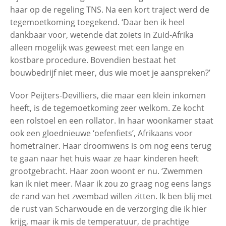
haar op de regeling TNS. Na een kort traject werd de
Mieke Peijters-Devilliers (75),
tegemoetkoming toegekend. ‘Daar ben ik heel
asbestslachtoffer met mesothelioom
dankbaar voor, wetende dat zoiets in Zuid-Afrika
alleen mogelijk was geweest met een lange en
kostbare procedure. Bovendien bestaat het
Frans van Rooijen (74),
asbestslachtoffer met asbestose
bouwbedrijf niet meer, dus wie moet je aanspreken?’
Voor Peijters-Devilliers, die maar een klein inkomen
heeft, is de tegemoetkoming zeer welkom. Ze kocht
een rolstoel en een rollator. In haar woonkamer staat
ook een gloednieuwe ‘oefenfiets’, Afrikaans voor
hometrainer. Haar droomwens is om nog eens terug
te gaan naar het huis waar ze haar kinderen heeft
grootgebracht. Haar zoon woont er nu. ‘Zwemmen
kan ik niet meer. Maar ik zou zo graag nog eens langs
de rand van het zwembad willen zitten. Ik ben blij met
de rust van Scharwoude en de verzorging die ik hier
krijg, maar ik mis de temperatuur, de prachtige