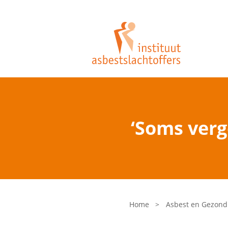
‘Soms verg
Home
>
Asbest en Gezond