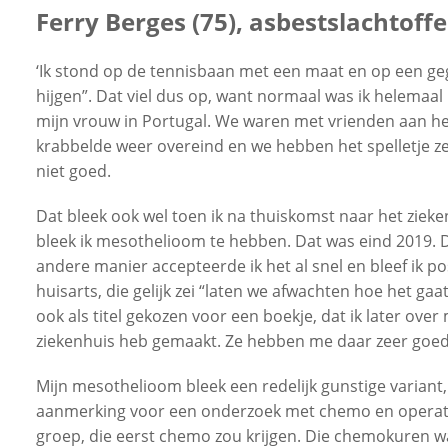
Ferry Berges (75), asbestslachtof
uwen
‘Ik stond op de tennisbaan met een maat en op een geg
hijgen”. Dat viel dus op, want normaal was ik helemaal
mijn vrouw in Portugal. We waren met vrienden aan het 
krabbelde weer overeind en we hebben het spelletje zel
niet goed.
Dat bleek ook wel toen ik na thuiskomst naar het ziek
bleek ik mesothelioom te hebben. Dat was eind 2019. D
andere manier accepteerde ik het al snel en bleef ik pos
huisarts, die gelijk zei “laten we afwachten hoe het gaat
ook als titel gekozen voor een boekje, dat ik later ov
ziekenhuis heb gemaakt. Ze hebben me daar zeer goed 
Mijn mesothelioom bleek een redelijk gunstige variant,
aanmerking voor een onderzoek met chemo en operatief 
groep, die eerst chemo zou krijgen. Die chemokuren wa