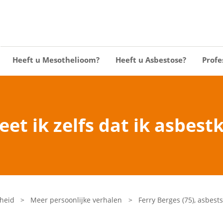
Heeft u Mesothelioom?
Heeft u Asbestose?
Profe
eet ik zelfs dat ik asbest
heid
>
Meer persoonlijke verhalen
>
Ferry Berges (75), asbes