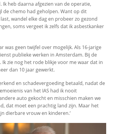
. Ik heb daarna afgezien van de operatie,
wijl de chemo had geholpen. Want op dit
last, wandel elke dag en probeer zo gezond
ingen, soms vergeet ik zelfs dat ik asbestkanker
r was geen twijfel over mogelijk. Als 16-jarige
 dienst publieke werken in Amsterdam. Bij de
Ik zie nog het rode blikje voor me waar dat in
meer dan 10 jaar gewerkt.
d erkend en schadevergoeding betaald, nadat de
bemoeienis van het IAS had ik nooit
andere auto gekocht en misschien maken we
d, dat moet een prachtig land zijn. Maar het
jn dierbare vrouw en kinderen.‘