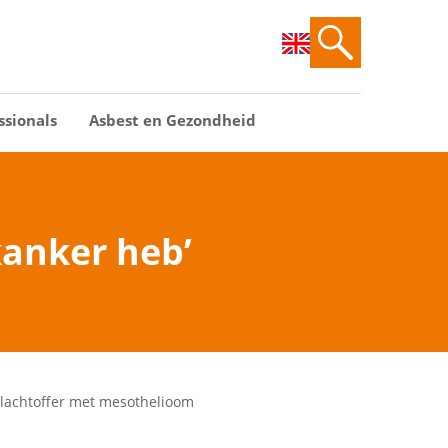
ssionals
Asbest en Gezondheid
kanker heb’
tslachtoffer met mesothelioom