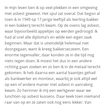
In mijn leven ben ik op veel plekken in een omgeving
Piet Kooitje (70), slachtoffer met
met asbest geweest. Het spul zat overal. Dat begon al
‘schildersziekte’ OPS
toen ik in 1949 op 17 jarige leeftijd als leerling-bakker
in een bakkerij terecht kwam. Op de ovens lag asbest,
Peter Neid, weduwnaar van Els Neid,
waar bijvoorbeeld appeltjes op werden gedroogd. Ik
slachtoffer met Corona, asbest- en
had al snel alle diploma’s en wilde een eigen zaak
longkanker
beginnen. Maar dat is uiteindelijk helemaal niet
doorgegaan, want ik kreeg bakkerseczeem. Een
Alie Schepers, asbestslachtoffer met
enorme tegenvaller, daar konden ze in die tijd nog
mesothelioom
niets tegen doen. Ik moest het dus in een andere
richting gaan zoeken en zo ben ik in de metaal terecht
gekomen. Ik heb daarna een aantal baantjes gehad
John Jeurissen, asbestslachtoffer met
als bankwerker en monteur, waarbij je ook altijd wel
mesothelioom
op een of andere manier met asbest in aanraking
kwam. Zo herinner ik mij een werkgever waar we
Lenie Stormbroek (82),
lunchten op asbest kussens. Daar keek toen niemand
asbestslachtoffer met mesothelioom
raar van op en ze zaten ook nog eens lekker. Van