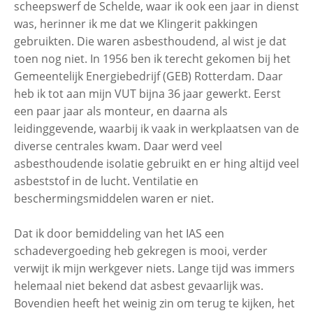
scheepswerf de Schelde, waar ik ook een jaar in dienst
was, herinner ik me dat we Klingerit pakkingen
Mieke Peijters-Devilliers (75),
asbestslachtoffer met mesothelioom
gebruikten. Die waren asbesthoudend, al wist je dat
toen nog niet. In 1956 ben ik terecht gekomen bij het
Gemeentelijk Energiebedrijf (GEB) Rotterdam. Daar
Frans van Rooijen (74),
heb ik tot aan mijn VUT bijna 36 jaar gewerkt. Eerst
asbestslachtoffer met asbestose
een paar jaar als monteur, en daarna als
leidinggevende, waarbij ik vaak in werkplaatsen van de
diverse centrales kwam. Daar werd veel
asbesthoudende isolatie gebruikt en er hing altijd veel
asbeststof in de lucht. Ventilatie en
beschermingsmiddelen waren er niet.
Dat ik door bemiddeling van het IAS een
schadevergoeding heb gekregen is mooi, verder
verwijt ik mijn werkgever niets. Lange tijd was immers
helemaal niet bekend dat asbest gevaarlijk was.
Bovendien heeft het weinig zin om terug te kijken, het