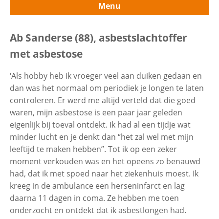
Menu
Contactgegevens
Uitvouwe
Meer persoonlijke verhalen
Ab Sanderse (88), asbestslachtoffer
met asbestose
Zoeken
Ferry Berges (75), asbestslachtoffer
‘Als hobby heb ik vroeger veel aan duiken gedaan en
met mesothelioom
dan was het normaal om periodiek je longen te laten
controleren. Er werd me altijd verteld dat die goed
Henny Markenhof (76),
waren, mijn asbestose is een paar jaar geleden
asbestslachtoffer met mesothelioom
eigenlijk bij toeval ontdekt. Ik had al een tijdje wat
minder lucht en je denkt dan ‘’het zal wel met mijn
leeftijd te maken hebben”. Tot ik op een zeker
Ab Sanderse (88), asbestslachtoffer
moment verkouden was en het opeens zo benauwd
met asbestose
had, dat ik met spoed naar het ziekenhuis moest. Ik
kreeg in de ambulance een herseninfarct en lag
Bas Bol (68), asbestslachtoffer met
daarna 11 dagen in coma. Ze hebben me toen
asbestose
onderzocht en ontdekt dat ik asbestlongen had.