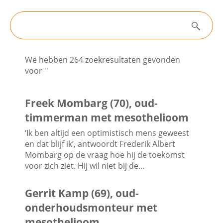
Filters
Contactgegevens
Zoeken
Nieuws
We hebben 264 zoekresultaten gevonden
Zoeken
voor ''
Algemene informatie
Freek Mombarg (70), oud-
timmerman met mesothelioom
‘Ik ben altijd een optimistisch mens geweest
Nieuwsarchief
en dat blijf ik’, antwoordt Frederik Albert
Mombarg op de vraag hoe hij de toekomst
voor zich ziet. Hij wil niet bij de…
Gerrit Kamp (69), oud-
onderhoudsmonteur met
mesothelioom