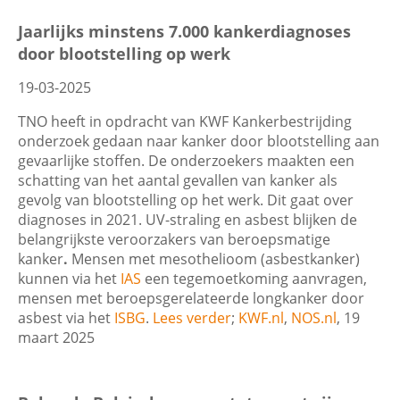
Filters
Jaarlijks minstens 7.000 kankerdiagnoses
door blootstelling op werk
Contactgegevens
19-03-2025
Datum
Zoeken
TNO heeft in opdracht van KWF Kankerbestrijding
onderzoek gedaan naar kanker door blootstelling aan
gevaarlijke stoffen. De onderzoekers maakten een
schatting van het aantal gevallen van kanker als
Trefwoord
gevolg van blootstelling op het werk. Dit gaat over
diagnoses in 2021. UV-straling en asbest blijken de
belangrijkste veroorzakers van beroepsmatige
kanker
.
Mensen met mesothelioom (asbestkanker)
kunnen via het
IAS
een tegemoetkoming aanvragen,
Categorie
mensen met beroepsgerelateerde longkanker door
asbest via het
ISBG
.
Lees verder
;
KWF.nl
,
NOS.nl
, 19
maart 2025