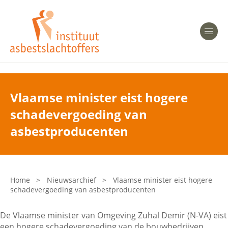
Heeft u Mesothelioom?
Men
Heeft u Asbestose?
Professionals
Vlaamse minister eist hogere
schadevergoeding van
Bent u arts?
Asbest en Gezondheid
asbestproducenten
Bent u werkgever of verzekeraar?
Laatste nieuws
Home
>
Nieuwsarchief
>
Vlaamse minister eist hogere
schadevergoeding van asbestproducenten
Onze organisatie
De Vlaamse minister van Omgeving Zuhal Demir (N-VA) eist
Veelgestelde vragen
een hogere schadevergoeding van de bouwbedrijven