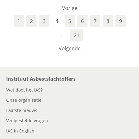
Vorige
1
2
3
4
5
6
7
8
9
…
21
Volgende
Instituut Asbestslachtoffers
Wat doet het IAS?
Onze organisatie
Laatste nieuws
Veelgestelde vragen
IAS in English