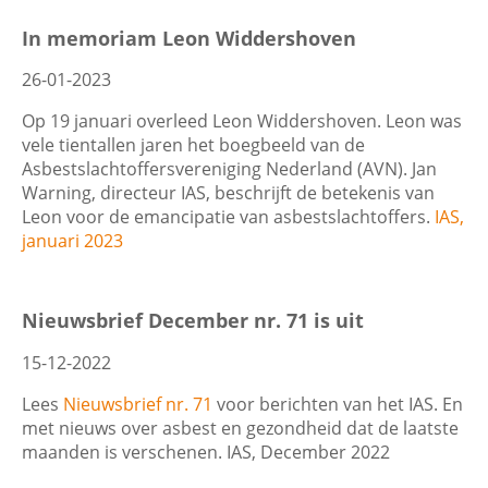
Filters
In memoriam Leon Widdershoven
Contactgegevens
26-01-2023
Datum
Op 19 januari overleed Leon Widdershoven. Leon was
vele tientallen jaren het boegbeeld van de
Zoeken
Asbestslachtoffersvereniging Nederland (AVN). Jan
Warning, directeur IAS, beschrijft de betekenis van
Leon voor de emancipatie van asbestslachtoffers.
IAS,
Trefwoord
januari 2023
Nieuwsbrief December nr. 71 is uit
Categorie
15-12-2022
Lees
Nieuwsbrief nr. 71
voor berichten van het IAS. En
met nieuws over asbest en gezondheid dat de laatste
maanden is verschenen. IAS, December 2022