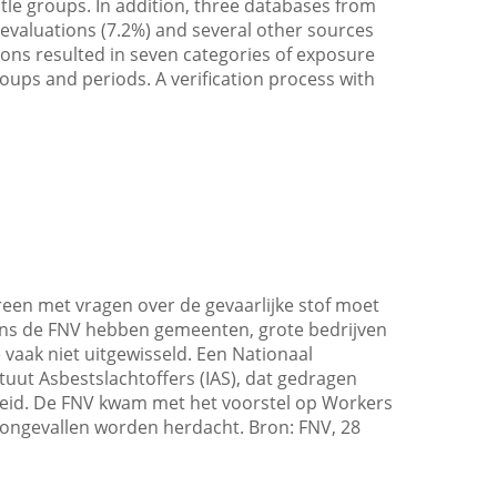
itle groups. In addition, three databases from
 evaluations (7.2%) and several other sources
ions resulted in seven categories of exposure
roups and periods. A verification process with
reen met vragen over de gevaarlijke stof moet
gens de FNV hebben gemeenten, grote bedrijven
vaak niet uitgewisseld. Een Nationaal
tuut Asbestslachtoffers (IAS), dat gedragen
heid. De FNV kwam met het voorstel op Workers
ongevallen worden herdacht. Bron: FNV, 28