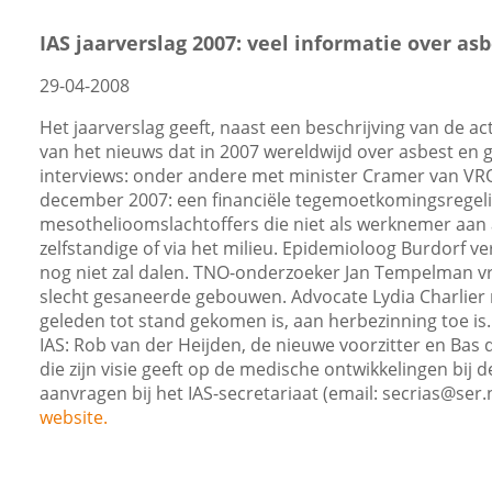
IAS jaarverslag 2007: veel informatie over as
29-04-2008
Het jaarverslag geeft, naast een beschrijving van de acti
van het nieuws dat in 2007 wereldwijd over asbest en g
interviews: onder andere met minister Cramer van VRO
december 2007: een financiële tegemoetkomingsregeli
mesothelioomslachtoffers die niet als werknemer aan a
zelfstandige of via het milieu. Epidemioloog Burdorf ve
nog niet zal dalen. TNO-onderzoeker Jan Tempelman v
slecht gesaneerde gebouwen. Advocate Lydia Charlier 
geleden tot stand gekomen is, aan herbezinning toe i
IAS: Rob van der Heijden, de nieuwe voorzitter en Bas 
die zijn visie geeft op de medische ontwikkelingen bij 
aanvragen bij het IAS-secretariaat (email:
secrias@ser.
website.