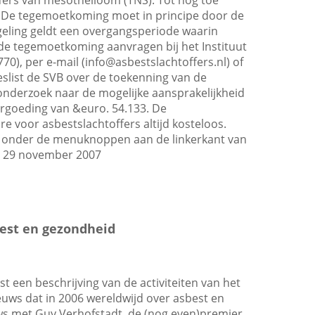
fers van mesothelioom (TNS). Tot nog toe
De tegemoetkoming moet in principe door de
geling geldt een overgangsperiode waarin
e tegemoetkoming aanvragen bij het Instituut
70), per e-mail (
info@asbestslachtoffers.nl
) of
slist de SVB over de toekenning van de
nderzoek naar de mogelijke aansprakelijkheid
ergoeding van &euro. 54.133. De
re voor asbestslachtoffers altijd kosteloos.
/
onder de menuknoppen aan de linkerkant van
s, 29 november 2007
best en gezondheid
st een beschrijving van de activiteiten van het
nieuws dat in 2006 wereldwijd over asbest en
iews met Guy Verhofstadt, de (nog even)premier