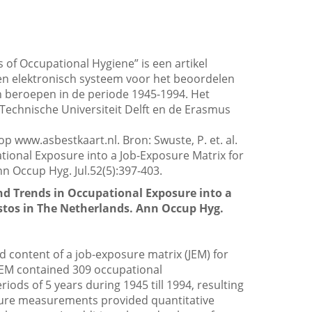
s of Occupational Hygiene” is een artikel
een elektronisch systeem voor het beoordelen
en beroepen in de periode 1945-1994. Het
 Technische Universiteit Delft en de Erasmus
 www.asbestkaart.nl. Bron: Swuste, P. et. al.
tional Exposure into a Job-Exposure Matrix for
n Occup Hyg. Jul.52(5):397-403.
and Trends in Occupational Exposure into a
estos in The Netherlands. Ann Occup Hyg.
nd content of a job-exposure matrix (JEM) for
JEM contained 309 occupational
riods of 5 years during 1945 till 1994, resulting
sure measurements provided quantitative