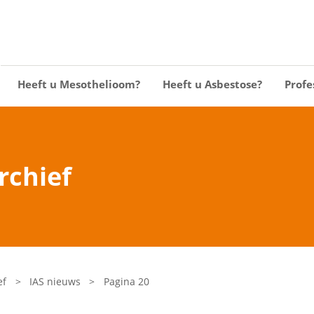
Heeft u Mesothelioom?
Heeft u Asbestose?
Profe
rchief
ef
>
IAS nieuws
>
Pagina 20