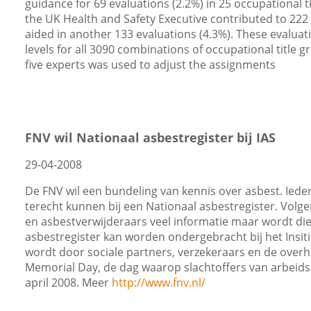
guidance for 69 evaluations (2.2%) in 25 occupational t
the UK Health and Safety Executive contributed to 222
aided in another 133 evaluations (4.3%). These evaluat
levels for all 3090 combinations of occupational title g
five experts was used to adjust the assignments
FNV wil Nationaal asbestregister bij IAS
29-04-2008
De FNV wil een bundeling van kennis over asbest. Iede
terecht kunnen bij een Nationaal asbestregister. Vol
en asbestverwijderaars veel informatie maar wordt die 
asbestregister kan worden ondergebracht bij het Insiti
wordt door sociale partners, verzekeraars en de over
Memorial Day, de dag waarop slachtoffers van arbeids
april 2008. Meer
http://www.fnv.nl/