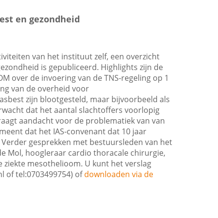
best en gezondheid
viteiten van het instituut zelf, een overzicht
ezondheid is gepubliceerd. Highlights zijn de
M over de invoering van de TNS-regeling op 1
ng van de overheid voor
sbest zijn blootgesteld, maar bijvoorbeeld als
rwacht dat het aantal slachtoffers voorlopig
raagt aandacht voor de problematiek van van
meent dat het IAS-convenant dat 10 jaar
s. Verder gesprekken met bestuursleden van het
de Mol, hoogleraar cardio thoracale chirurgie,
de ziekte mesothelioom. U kunt het verslag
nl
of tel:0703499754) of
downloaden via de