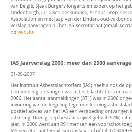
van België, Sjaak Burgers longarts en expert op het ge
Lindenbergh, juridisch deskundige, Arnout Drop, secr
Association en met Jaap van der Linden, oud-vakbonds
verslag aanvragen bij het IAS-secretariaat (email:
secri
de
website
IAS Jaarverslag 2006: meer dan 2500 aanvrage
01-05-2007
Het Instituut Asbestslachtoffers (IAS) heeft sinds de o
bemiddeling ontvangen van asbestslachtoffers en nabes
2006. Het aantal aanmeldingen (371) was in 2006 ongev
invoering van de Regeling tegemoetkoming asbestslach
positief advies van het IAS een vergoeding ontvangen 
uitkering. Deze groep bestaat vrijwel geheel (97%) uit
jaar. In 2006 werd aan 291 mensen een voorschot toege
IAS-secretariaat (email:
secrias@ser.nl
of tel:07034997