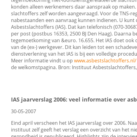
tegemoetkoming niet-loondienstgerelateerde slachtof
konden alleen werknemers daar aanspraak op maken. 
slachtoffers zelf worden aangevraagd. Voor de TNS-re
nabestaanden een aanvraag kunnen indienen. U kunt d
Asbestslachtoffers (IAS). Dat kan telefonisch (070-30687
per post (postbus 16353, 2500 BJ Den Haag). Daarna be
tegemoetkoming van &euro. 16.655. Het IAS doet ook o
van de (ex-) werkgever. Dit kan leiden tot een schadev
dienstverlening van het IAS is bij een volledige procedu
Meer informatie vindt u op
www.asbestslachtoffers.nl
de welkomstpagina. Bron: Instituut Asbestslachtoffer
IAS jaarverslag 2006: veel informatie over as
30-05-2007
Eind april verscheen het IAS jaarverslag over 2006. Naa
instituut zelf geeft het verslag een overzicht van het 
gezondheid is gepubliceerd. Highlights zijn de interv