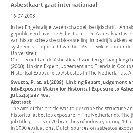
Asbestkaart gaat internationaal
16-07-2008
In het Engelstalige wetenschappelijke tijdschrift “Annal
gepubliceerd over de Asbestkaart. De Asbestkaart is 
van historische asbestblootstelling in bedrijfstakken 
systeem is in opdracht van het IAS ontwikkeld door de
Universiteit.
Op internet kan de Asbestkaart worden geraadpleegd op
(2008). Linking Expert Judgement and Trends in Occupa
Historical Exposure to Asbestos in The Netherlands. An
Swuste, P. et. al.(2008). Linking Expert Judgement 
Job-Exposure Matrix for Historical Exposure to Asb
Jul.52(5):397-403.
Abstract
The aim of this article was to describe the structure a
historical asbestos exposure in The Netherlands. The 
job title groups in 70 branches of industry during 10 pe
in 3090 evaluations. Dutch sources on asbestos expo