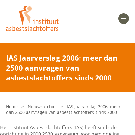
Heeft u Mesothelioom?
Men
Heeft u Asbestose?
Professionals
IAS Jaarverslag 2006: meer dan
2500 aanvragen van
Bent u arts?
Asbest en Gezondheid
asbestslachtoffers sinds 2000
Bent u werkgever of verzekeraar?
Laatste nieuws
Home
>
Nieuwsarchief
>
IAS Jaarverslag 2006: meer
dan 2500 aanvragen van asbestslachtoffers sinds 2000
Onze organisatie
Het Instituut Asbestslachtoffers (IAS) heeft sinds de
Veelgestelde vragen
oprichting in 2000 2530 aanvragen voor bemiddeling