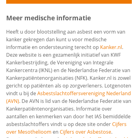
Uitvouwe
Ziek door asbest
Meer medische informatie
Contactgegevens
Heeft u door blootstelling aan asbest een vorm van
Mesothelioom (Asbestkanker)
kanker gekregen dan kunt u voor medische
Zoeken
informatie en ondersteuning terecht op
Kanker.nl
.
Deze website is een gezamenlijk initiatief van KWF
Asbestose
Kankerbestrijding, de Vereniging van Integrale
Kankercentra (IKNL) en de Nederlandse Federatie van
Longkanker
Kankerpatiëntenorganisaties (NFK). Kanker.nl is zowel
gericht op patiënten als op zorgverleners. Lotgenoten
vindt u bij de
Asbestslachtoffersvereniging Nederland
Pleuraverdikking/Pleuraplaques
(AVN)
. De AVN is lid van de Nederlandse Federatie van
Kankerpatiëntenorganisaties. Informatie over
Asbestpleuritis
aantallen en kenmerken van door het IAS bemiddelde
asbestslachtoffers vindt u op deze site onder
Cijfers
over Mesothelioom
en
Cijfers over Asbestose
.
Strottenhoofd (Larynx)kanker