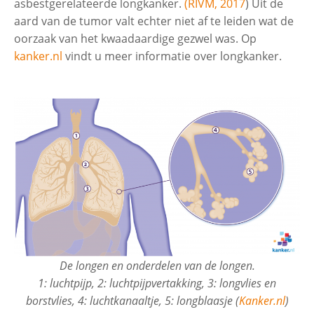
asbestgerelateerde longkanker.
(RIVM, 2017
) Uit de
aard van de tumor valt echter niet af te leiden wat de
Meer medische informatie
oorzaak van het kwaadaardige gezwel was. Op
kanker.nl
vindt u meer informatie over longkanker.
Eierstok (ovarium)kanker
De longen en onderdelen van de longen.
1: luchtpijp, 2: luchtpijpvertakking, 3: longvlies en
borstvlies, 4: luchtkanaaltje, 5: longblaasje (
Kanker.nl
)