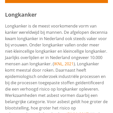
Uitvouwe
Ziek door asbest
Longkanker
Contactgegevens
Longkanker is de meest voorkomende vorm van
Mesothelioom (Asbestkanker)
kanker wereldwijd bij mannen. De afgelopen decennia
Zoeken
kwam longkanker in Nederland ook steeds vaker voor
bij vrouwen. Onder longkanker vallen onder meer
Asbestose
niet-kleincellige longkanker en kleincellige longkanker.
Jaarlijks overlijden er in Nederland ongeveer 10.000
Longkanker
mensen aan longkanker. (
IKNL, 2021
). Longkanker
komt meestal door roken. Daarnaast heeft
epidemiologisch onderzoek industriële processen en
Pleuraverdikking/Pleuraplaques
bij die processen toegepaste stoffen geïdentificeerd
die een verhoogd risico op longkanker opleveren.
Asbestpleuritis
Werkzaamheden met asbest vormen daarbij een
belangrijke categorie. Voor asbest geldt hoe groter de
blootstelling, hoe groter het risico op
Strottenhoofd (Larynx)kanker