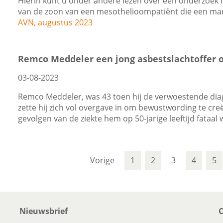
Hierin kunt u onder andere lezen over een onderzoek na
van de zoon van een mesothelioompatiënt die een mar
AVN, augustus 2023
Remco Meddeler een jong asbestslachtoffer 
03-08-2023
Remco Meddeler, was 43 toen hij de verwoestende di
zette hij zich vol overgave in om bewustwording te creë
gevolgen van de ziekte hem op 50-jarige leeftijd fataal
Vorige
1
2
3
4
5
Nieuwsbrief
C