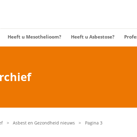
Heeft u Mesothelioom?
Heeft u Asbestose?
Profe
rchief
ef
>
Asbest en Gezondheid nieuws
>
Pagina 3