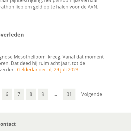
ar pijnbestrijding, het persoonlijke verhaal
athon liep om geld op te halen voor de AVN.
overleden
agnose Mesothelioom kreeg. Vanaf dat moment
ren. Dat deed hij ruim acht jaar, tot de
 werden.
Gelderlander.nl, 29 juli 2023
6
7
8
9
…
31
Volgende
ontact