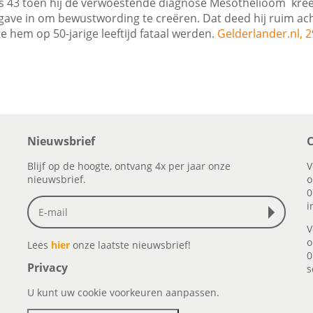
 43 toen hij de verwoestende diagnose Mesothelioom kre
ergave in om bewustwording te creëren. Dat deed hij ruim acht
e hem op 50-jarige leeftijd fataal werden.
Gelderlander.nl, 2
Nieuwsbrief
C
Blijf op de hoogte, ontvang 4x per jaar onze
V
nieuwsbrief.
o
0
i
V
o
Lees
hier
onze laatste nieuwsbrief!
0
Privacy
s
U kunt uw cookie voorkeuren aanpassen.