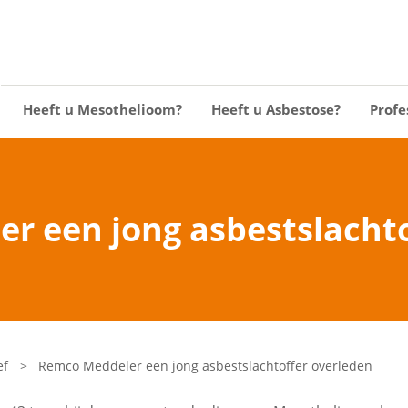
Heeft u Mesothelioom?
Heeft u Asbestose?
Profe
r een jong asbestslachto
ef
>
Remco Meddeler een jong asbestslachtoffer overleden