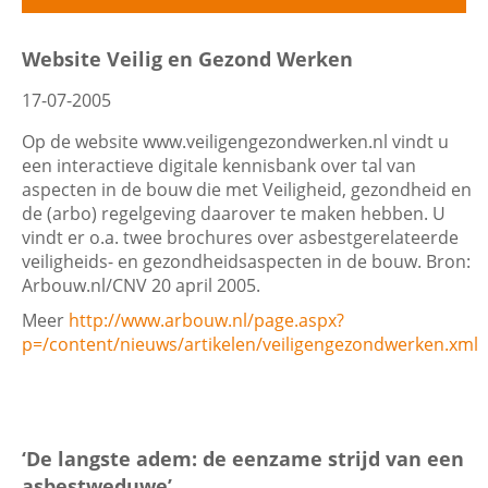
Filters
Website Veilig en Gezond Werken
Contactgegevens
17-07-2005
Datum
Op de website www.veiligengezondwerken.nl vindt u
Zoeken
een interactieve digitale kennisbank over tal van
aspecten in de bouw die met Veiligheid, gezondheid en
de (arbo) regelgeving daarover te maken hebben. U
vindt er o.a. twee brochures over asbestgerelateerde
Trefwoord
veiligheids- en gezondheidsaspecten in de bouw. Bron:
Arbouw.nl/CNV 20 april 2005.
Meer
http://www.arbouw.nl/page.aspx?
p=/content/nieuws/artikelen/veiligengezondwerken.xml
Categorie
‘De langste adem: de eenzame strijd van een
asbestweduwe’