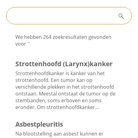
Filters
Contactgegevens
Zoeken
Nieuws
We hebben 264 zoekresultaten gevonden
Zoeken
voor ''
Algemene informatie
Strottenhoofd (Larynx)kanker
Strottenhoofdkanker is kanker van het
strottenhoofd. Een tumor kan op
Nieuwsarchief
verschillende plekken in het strottenhoofd
ontstaan. Meestal ontstaat de tumor op de
stembanden, soms erboven en soms
eronder. Om strottenhoofdkanker…
Asbestpleuritis
Na blootstelling aan asbest kunnen er