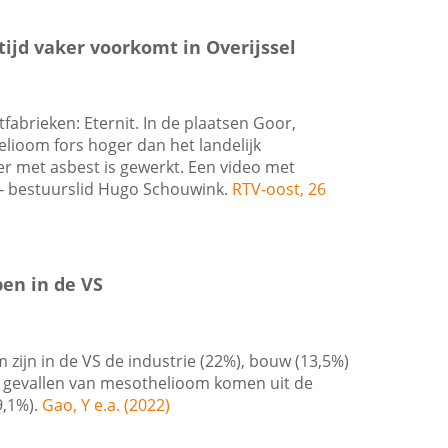
ijd vaker voorkomt in Overijssel
abrieken: Eternit. In de plaatsen Goor,
elioom fors hoger dan het landelijk
eer met asbest is gewerkt. Een video met
S- bestuurslid Hugo Schouwink.
RTV-oost, 26
pen in de VS
ijn in de VS de industrie (22%), bouw (13,5%)
 gevallen van mesothelioom komen uit de
9,1%).
Gao, Y e.a. (2022)