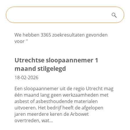
Filters
Contactgegevens
Zoeken
Nieuws
We hebben 3365 zoekresultaten gevonden
Zoeken
voor ''
Algemene informatie
Utrechtse sloopaannemer 1
maand stilgelegd
18-02-2026
Nieuwsarchief
Een sloopaannemer uit de regio Utrecht mag
één maand lang geen werkzaamheden met
asbest of asbesthoudende materialen
uitvoeren. Het bedrijf heeft de afgelopen
jaren meerdere keren de Arbowet
overtreden, wat…