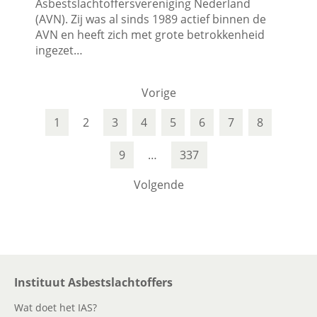
Asbestslachtoffersvereniging Nederland
(AVN). Zij was al sinds 1989 actief binnen de
AVN en heeft zich met grote betrokkenheid
ingezet…
Vorige
1
2
3
4
5
6
7
8
9
…
337
Volgende
Instituut Asbestslachtoffers
Wat doet het IAS?