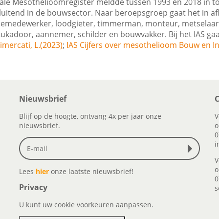
nale Mesothelioomregister meldde tussen 1993 en 2018 in to
tsluitend in de bouwsector. Naar beroepsgroep gaat het in a
tiemedewerker, loodgieter, timmerman, monteur, metselaar, 
ukadoor, aannemer, schilder en bouwvakker. Bij het IAS gaa
imercati, L.(2023)
;
IAS Cijfers over mesothelioom Bouw en Ins
Nieuwsbrief
C
Blijf op de hoogte, ontvang 4x per jaar onze
V
nieuwsbrief.
o
0
i
V
o
Lees
hier
onze laatste nieuwsbrief!
0
Privacy
s
U kunt uw cookie voorkeuren aanpassen.