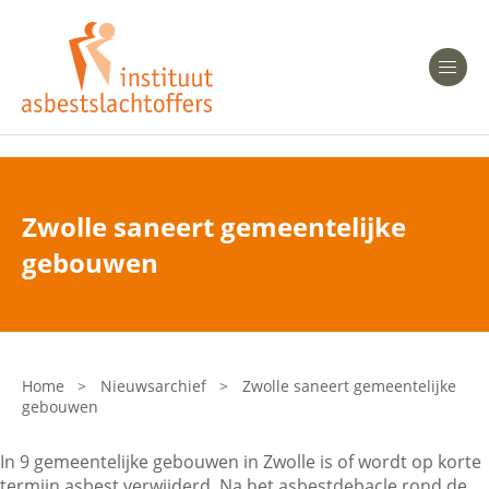
Heeft u Mesothelioom?
Men
Heeft u Asbestose?
Professionals
Zwolle saneert gemeentelijke
Bent u arts?
gebouwen
Asbest en Gezondheid
Bent u werkgever of verzekeraar?
Laatste nieuws
Home
>
Nieuwsarchief
>
Zwolle saneert gemeentelijke
gebouwen
Onze organisatie
In 9 gemeentelijke gebouwen in Zwolle is of wordt op korte
Veelgestelde vragen
termijn asbest verwijderd. Na het asbestdebacle rond de