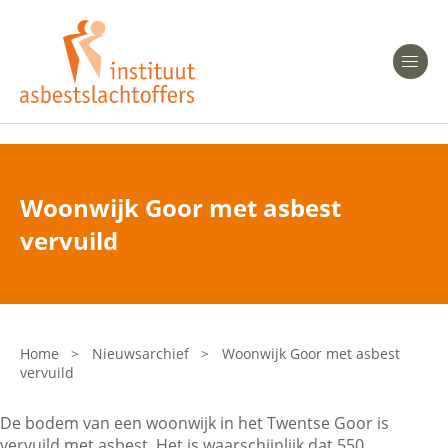
Heeft u Mesothelioom?
Men
Heeft u Asbestose?
Professionals
Woonwijk Goor met asbest
Bent u arts?
vervuild
Asbest en Gezondheid
Bent u werkgever of verzekeraar?
Laatste nieuws
Home
>
Nieuwsarchief
>
Woonwijk Goor met asbest
vervuild
Onze organisatie
De bodem van een woonwijk in het Twentse Goor is
Veelgestelde vragen
vervuild met asbest. Het is waarschijnlijk dat 550