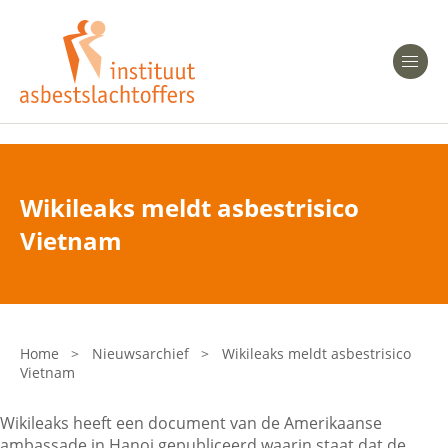
Heeft u Mesothelioom?
Men
Heeft u Asbestose?
Professionals
Wikileaks meldt asbestrisico
Bent u arts?
Vietnam
Asbest en Gezondheid
Bent u werkgever of verzekeraar?
Laatste nieuws
Home
>
Nieuwsarchief
>
Wikileaks meldt asbestrisico
Vietnam
Onze organisatie
Wikileaks heeft een document van de Amerikaanse
Veelgestelde vragen
ambassade in Hanoi gepubliceerd waarin staat dat de